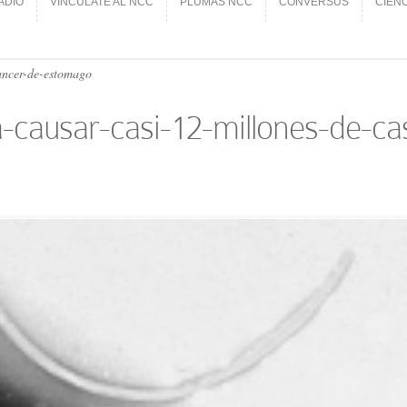
ADIO
VINCÚLATE AL NCC
PLUMAS NCC
CONVERSUS
CIEN
ADIO
VINCÚLATE AL NCC
PLUMAS NCC
CONVERSUS
CIEN
ancer-de-estomago
a-causar-casi-12-millones-de-c