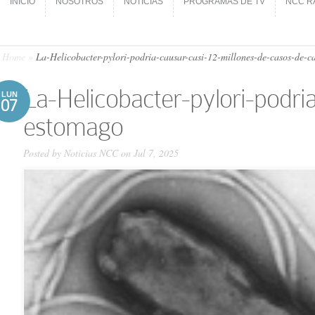
INICIO
NOSOTROS
NOTICIAS
PROGRAMAS DE TV
NCC R
INICIO
NOSOTROS
NOTICIAS
PROGRAMAS DE TV
NCC R
Home
»
La-Helicobacter-pylori-podria-causar-casi-12-millones-de-casos-de-c
La-Helicobacter-pylori-podri
LUN
07
estomago
Posted by
Noticias NCC
on Jul 7, 2025