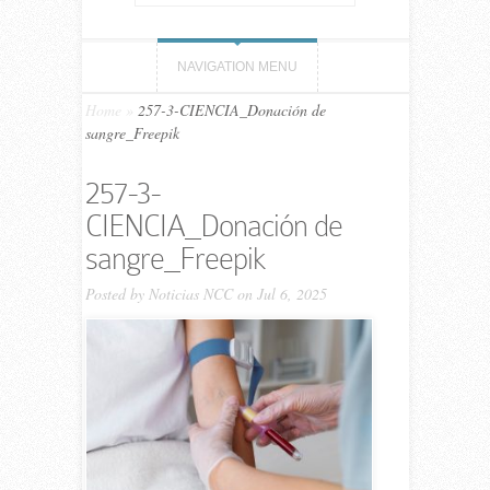
NAVIGATION MENU
Home
»
257-3-CIENCIA_Donación de
sangre_Freepik
257-3-
CIENCIA_Donación de
sangre_Freepik
Posted by
Noticias NCC
on Jul 6, 2025