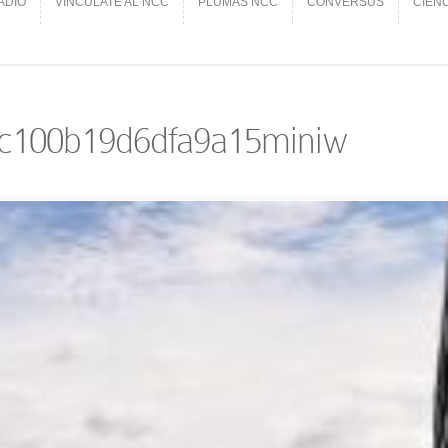
ADIO
VINCÚLATE AL NCC
PLUMAS NCC
CONVERSUS
CIEN
ADIO
VINCÚLATE AL NCC
PLUMAS NCC
CONVERSUS
CIEN
c100b19d6dfa9a15miniw