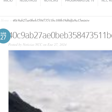
INICIO
NOSOTROS
NOTICIAS
PROGRAMAS DE TV
NCC R
INICIO
NOSOTROS
NOTICIAS
PROGRAMAS DE TV
NCC R
Home
»
40c9ab27ae0beb358473511bc100b19d6dfa9a15miniw
40c9ab27ae0beb358473511b
SÁB
27
Posted by
Noticias NCC
on Ene 27, 2024