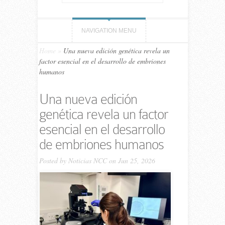
NAVIGATION MENU
Home
»
Una nueva edición genética revela un
factor esencial en el desarrollo de embriones
humanos
Una nueva edición
genética revela un factor
esencial en el desarrollo
de embriones humanos
Posted by
Noticias NCC
on Jun 25, 2026