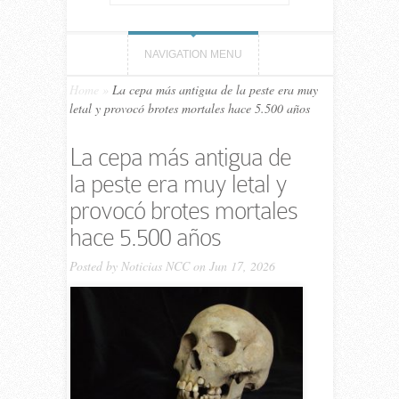
NAVIGATION MENU
Home
»
La cepa más antigua de la peste era muy
letal y provocó brotes mortales hace 5.500 años
La cepa más antigua de
la peste era muy letal y
provocó brotes mortales
hace 5.500 años
Posted by
Noticias NCC
on Jun 17, 2026