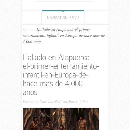
NAVIGATION MENU
Home
»
Hallado-en-Atapuerca-el-primer-
enterramiento-infantil-en-Europa-de-hace-mas-de-
4-000-anos
Hallado-en-Atapuerca-
el-primer-enterramiento-
infantil-en-Europa-de-
hace-mas-de-4-000-
anos
Posted by
Noticias NCC
on Jun 5, 2026