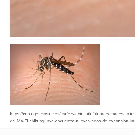
https://cdn.agenciasinc.es/var/ezwebin_site/storage/images/_al
esl-MX/El-chikungunya-encuentra-nuevas-rutas-de-expansion-imp