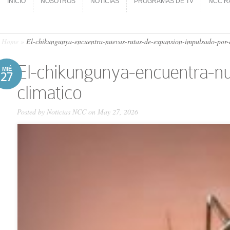
INICIO
NOSOTROS
NOTICIAS
PROGRAMAS DE TV
NCC R
INICIO
NOSOTROS
NOTICIAS
PROGRAMAS DE TV
NCC R
Home
»
El-chikungunya-encuentra-nuevas-rutas-de-expansion-impulsado-por-
El-chikungunya-encuentra-n
MIÉ
27
climatico
Posted by
Noticias NCC
on May 27, 2026