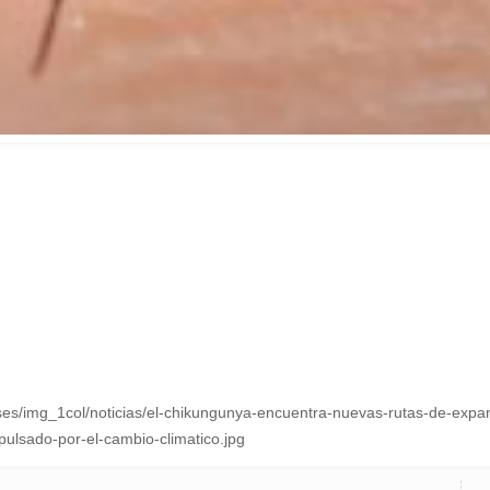
iases/img_1col/noticias/el-chikungunya-encuentra-nuevas-rutas-de-exp
ulsado-por-el-cambio-climatico.jpg