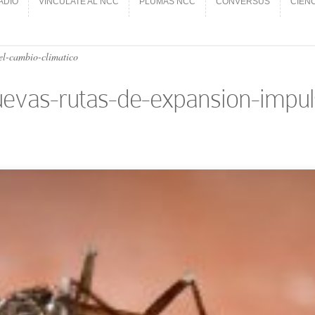
ADIO
VINCÚLATE AL NCC
PLUMAS NCC
CONVERSUS
CIEN
ADIO
VINCÚLATE AL NCC
PLUMAS NCC
CONVERSUS
CIEN
el-cambio-climatico
uevas-rutas-de-expansion-impul