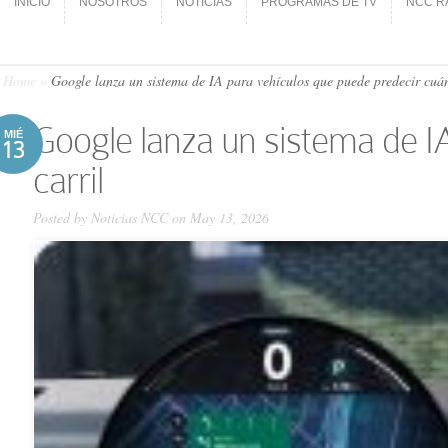
INICIO
NOSOTROS
NOTICIAS
PROGRAMAS DE TV
NCC R
INICIO
NOSOTROS
NOTICIAS
PROGRAMAS DE TV
NCC R
Home
»
Google lanza un sistema de IA para vehículos que puede predecir cuá
Google lanza un sistema de I
MIÉ
13
carril
Posted by
Noticias NCC
on May 13, 2026