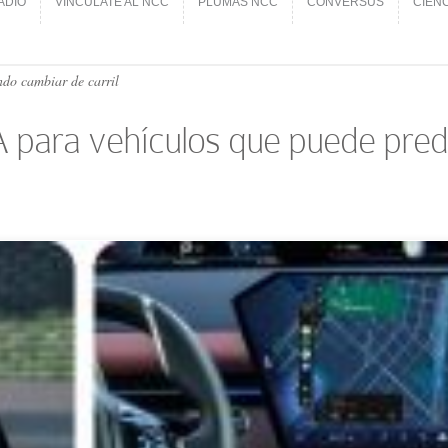
ADIO
VINCÚLATE AL NCC
PLUMAS NCC
CONVERSUS
CIEN
ADIO
VINCÚLATE AL NCC
PLUMAS NCC
CONVERSUS
CIEN
ndo cambiar de carril
A para vehículos que puede pre